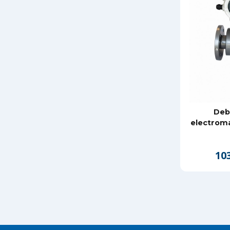
Deb
electrom
103