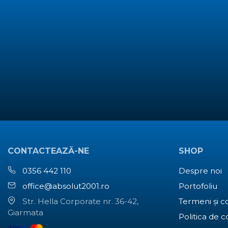
CONTACTEAZĂ-NE
SHOP
0356 442 110
Despre noi
office@absolut2001.ro
Portofoliu
Str. Hella Corporate nr. 36-42,
Termeni și co
Giarmata
Politica de c