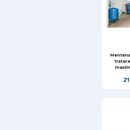
Mentenan
tratar
maxim
21