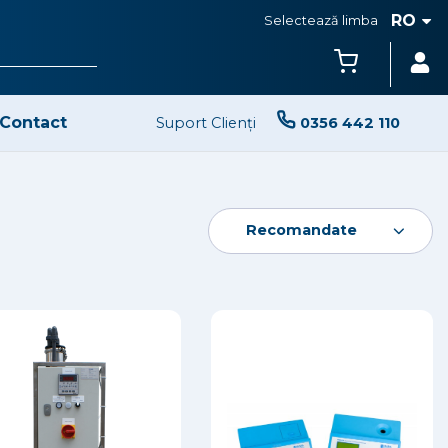
RO
Selectează limba
Contact
Suport Clienți
0356 442 110