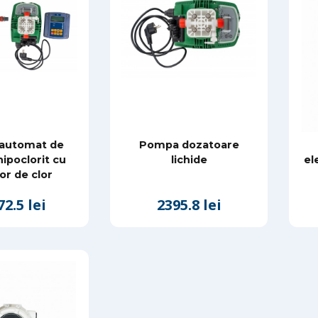
 automat de
Pompa dozatoare
ipoclorit cu
lichide
el
or de clor
72.5 lei
2395.8 lei