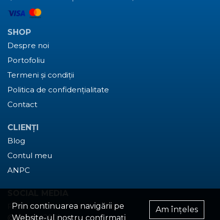
SHOP
Despre noi
Portofoliu
Termeni și condiții
Politica de confidențialitate
Contact
CLIENȚI
Blog
Contul meu
ANPC
SOCIAL MEDIA
Prin continuarea navigării pe
Facebook
Am înțeles
@absolut2001
Website-ul nostru confirmați