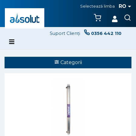
RO
Selectează limba
Suport Clienți
0356 442 110
Categorii