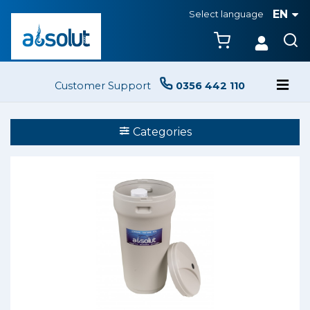
EN
Select language
Customer Support
0356 442 110
Categories