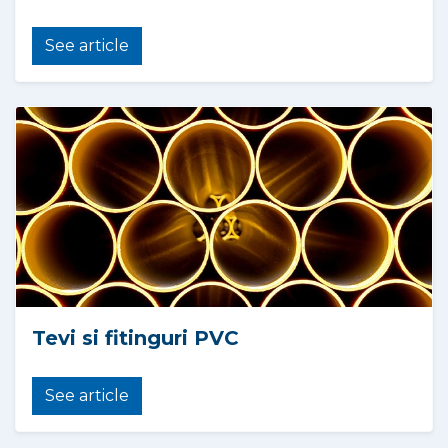
See article
Tevi si fitinguri PVC
See article